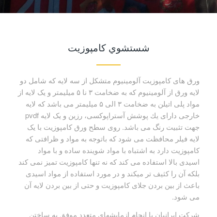
شستشوي كامپوزيت
ورق هاى كامپوزیت آلومینيوم متشكل از سه لایه كه شامل دو
لایه ورق از آلومينيوم كه به ضخامت ٣ نا ۵ ميليمتر و یک لایه از
مواد پلى اتيلن به ضخامت ٣ الى ۵ ميليمتر مى باشد كه لايه
خارجى داراى يك پوشش آستراپوكسى، رزین و یک لایه pvdf
جهت تثبيت رنگ مى باشد. روى سطح ورق كامپوزیت با یک
لایه فيلر محافظت مى شود كه باتوجه به مواد و ظرافتى كه
كامپوزیت دارد به اشتباه با مواد شوینده ساده و با مواد
اسيدى بالا استفاده مى كند كه نه تنها كامپوزیت تميز نمى كند
بلكه آن را كثيف تر ميكند و در مورد استفاده از مواد اسيدى
باعث از بين بردن جلاى كامپوزیت و حتى از بين بردن لایه آن
مى شود.
شركت ايرانيان با انجام ازمايشهاى متعدد موفق به ساختن